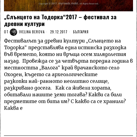
„Слънцето на Тодорка“2017 – фестивал за
древни култури
ОТ
IVELINA BEROVA
29.12.2017
БЪЛГАРИЯ
Фестивалът за древни култури „Слънцето на
Тодорка“ представлява една истинска разходка
във времето, която ни връща осем хилядолетия
назад. Провежда се за четвърта поредна година в
местността „Валога“ край врачанското село
Оходен, където са археологическите
разкопки най-ранното неолитно селище,
разкривано досега. Как са живели хората,
обитавали нашите земи тогава? Какви са били
предметите от бита им? С какво са се хранили?
Каква е