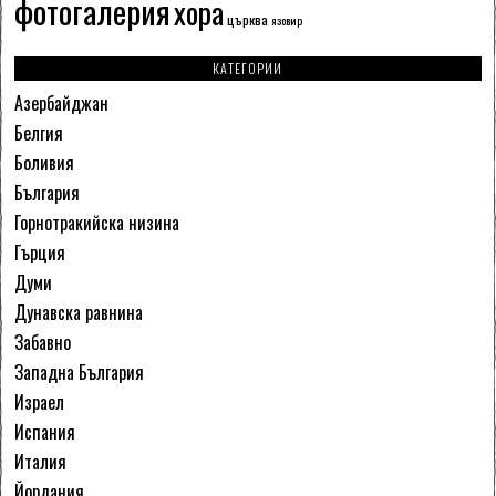
фотогалерия
хора
църква
язовир
КАТЕГОРИИ
Азербайджан
Белгия
Боливия
България
Горнотракийска низина
Гърция
Думи
Дунавска равнина
Забавно
Западна България
Израел
Испания
Италия
Йордания