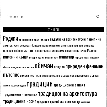
ЕТИКЕТИ
Родопи
архитектурен паметник
андалусия
автентична архитектура
архитектурен резерват
българска национална носия
високопланински села
висящ мост
занаят
източни Родопи
галерия
забавно
занаятчия
изкуство
западни родопи
каменни къщи
манастир
кукери
кушии
кушии с коне
народна носия
народни
обичаи
природен феномен
пещера
национални носии
обичаи
пътепис
римски мост
скална църква
средновековна църква
ръчна техника
традиции
традиционен занаят
тикли
тодоровден
традиционна архитектура
традиционен поминък
традиционна носия
тракийско светилище
традиция
фестивал