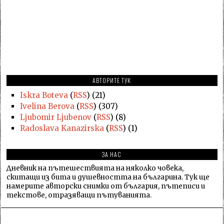
АВТОРИТЕ ТУК
Iskra Boteva
(
RSS
) (21)
Ivelina Berova
(
RSS
) (307)
Ljubomir Ljubenov
(
RSS
) (8)
Radoslava Kanazirska
(
RSS
) (1)
ЗА НАС
Дневник на пътешествията на няколко човека,
скитащи из бита и душевността на българина. Тук ще
намерите авторски снимки от българия, пътеписи и
текстове, отразяващи пътуванията.