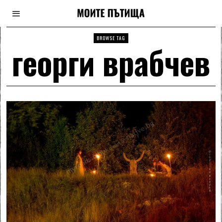
BROWSE TAG
георги врабчев