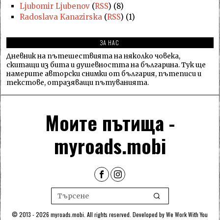
Ljubomir Ljubenov
(
RSS
) (8)
Radoslava Kanazirska
(
RSS
) (1)
ЗА НАС
Дневник на пътешествията на няколко човека,
скитащи из бита и душевността на българина. Тук ще
намерите авторски снимки от българия, пътеписи и
текстове, отразяващи пътуванията.
Моите пътища -
myroads.mobi
© 2013 - 2026 myroads.mobi. All rights reserved. Developed by
We Work With You