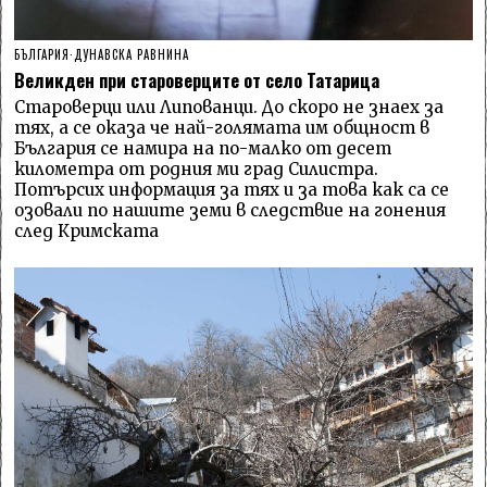
БЪЛГАРИЯ
·
ДУНАВСКА РАВНИНА
Великден при староверците от село Татарица
Староверци или Липованци. До скоро не знаех за
тях, а се оказа че най-голямата им общност в
България се намира на по-малко от десет
километра от родния ми град Силистра.
Потърсих информация за тях и за това как са се
озовали по нашите земи в следствие на гонения
след Кримската