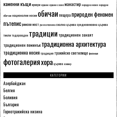
каменни къщи
манастир
кукери
кушии
кушии с коне
народна носия
народни
обичаи
природен феномен
пещера
национални носии
обичаи
пътепис
римски мост
скална църква
средновековна църква
ръчна техника
традиции
традиционен занаят
тикли
тодоровден
традиционна архитектура
традиционен поминък
традиционна носия
тракийско светилище
традиция
фестивал
фотогалерия
хора
църква
язовир
КАТЕГОРИИ
Азербайджан
Белгия
Боливия
България
Горнотракийска низина