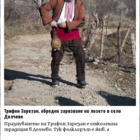
Трифон Зарезан, обредно зарязване на лозето в село
Делчево
Празнуването на Трифон Зарезан е отколешна
традиция в Делчево. Тук фолклорът е жив, а