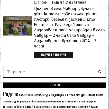
13.04.2014
БЪЛГАРИЯ
·
СТАРА ПЛАНИНА
Цял ден в село Чавдар звучаха
звънките гласове на лазарките –
пъстри, весели и засмени! Ето
вижте ги: Разгледай още за
Лазаровден тук: Лазаровден в село
Чавдар – 2 част Село Чавдар –
Лазаровден и Връбница 2014 – 3
част
НАУЧЕТЕ ПОВЕЧЕ
ЕТИКЕТИ
Родопи
архитектурен паметник
андалусия
автентична архитектура
архитектурен резерват
българска национална носия
високопланински села
висящ мост
занаят
източни Родопи
галерия
забавно
занаятчия
изкуство
западни родопи