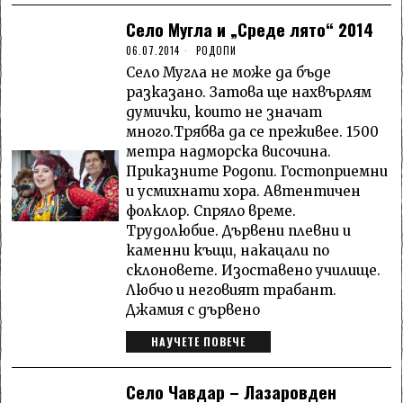
Село Мугла и „Среде лято“ 2014
06.07.2014
РОДОПИ
Село Мугла не може да бъде
разказано. Затова ще нахвърлям
думички, които не значат
много.Трябва да се преживее. 1500
метра надморска височина.
Приказните Родопи. Гостоприемни
и усмихнати хора. Автентичен
фолклор. Спряло време.
Трудолюбие. Дървени плевни и
каменни къщи, накацали по
склоновете. Изоставено училище.
Любчо и неговият трабант.
Джамия с дървено
НАУЧЕТЕ ПОВЕЧЕ
Село Чавдар – Лазаровден