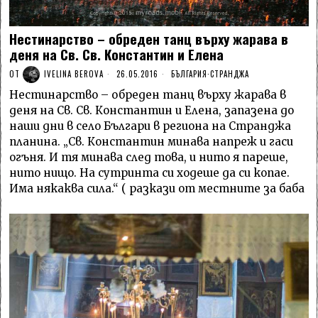
Нестинарство – обреден танц върху жарава в
деня на Св. Св. Константин и Елена
ОТ
IVELINA BEROVA
26.05.2016
БЪЛГАРИЯ
·
СТРАНДЖА
Нестинарство – обреден танц върху жарава в
деня на Св. Св. Константин и Елена, запазена до
наши дни в село Българи в региона на Странджа
планина. „Св. Константин минава напреж и гаси
огъня. И тя минава след това, и нито я пареше,
нито нищо. На сутринта си ходеше да си копае.
Има някаква сила.“ ( разкази от местните за баба