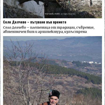
Село Делчево – пътуване във времето
Село Делчево – плетеница от традиции, съвремие,
автентичен бит и архитектура, изпъстрена