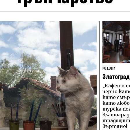
РОДОПИ
Златоград
„Кафето т
черно като
като смър
като любов
турска пог
Златоград,
традициите
въртяно!