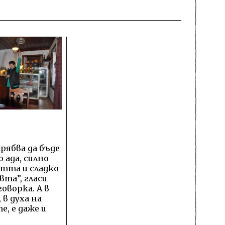
рябва да бъде
 ада, силно
тта и сладко
та”, гласи
оворка. А в
 в духа на
, е даже и