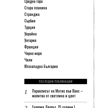
Средна гора
Стара планина
Странджа
Сърбия
Турция
Украйна
Унгария
Франция
Черно море
Чили
Югозападна България
ПОСЛЕДНИ ПУБЛИКАЦИИ
Параклисът на Матис във Ванс –
молитва от светлина и цвят
Галерия Дворът, 15 години |