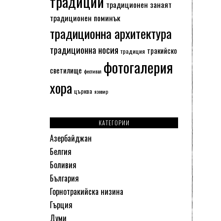
традиции
традиционен занаят
традиционен поминък
традиционна архитектура
традиционна носия
тракийско
традиция
фотогалерия
светилище
фестивал
хора
църква
язовир
КАТЕГОРИИ
Азербайджан
Белгия
Боливия
България
Горнотракийска низина
Гърция
Думи