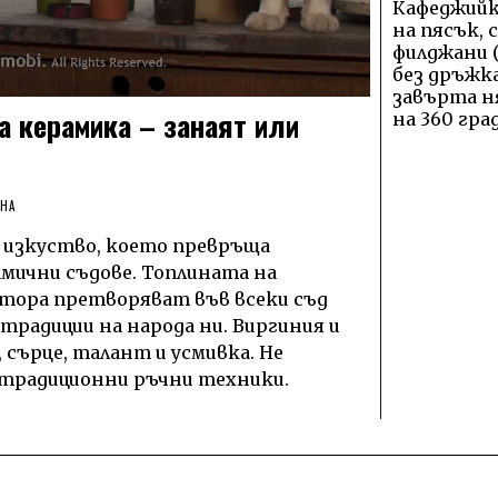
Кафеджийк
на пясък, 
филджани 
без дръжка
завърта н
а керамика – занаят или
на 360 град
ИНА
 изкуство, което превръща
мични съдове. Топлината на
тора претворяват във всеки съд
традиции на народа ни. Виргиния и
 сърце, талант и усмивка. Не
 традиционни ръчни техники.