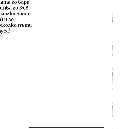
ата го вари
сипва го във
(малки чаши
) и го
яколко пъти
уса!