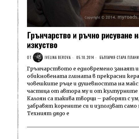
Грънчарство и ръчно рисуване н
изкуство
ОТ
IVELINA BEROVA
05.10.2014
БЪЛГАРИЯ
·
СТАРА ПЛАН
Грънчарството е едновремено занаят и
обикновената глината в прекрасни кера
човешките ръце и душевността на майс
частица от автора му и от културните 
Калоян са такива творци – раборят с ум,
забравят корените си и използват само
Техният дядо е