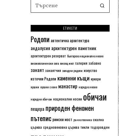
ЕТИКЕТИ
Родопи
автентична архитектура
архитектурен паметник
андалусия
архитектурен резерват
българска национална носия
галерия
забавно
високопланински села
висящ мост
занаят
занаятчия
изкуство
западни родопи
каменни къщи
източни Родопи
кукери
манастир
кушии
кушии с коне
народна носия
обичаи
национални носии
народни обичаи
природен феномен
пещера
пътепис
римски мост
скална
ръчна техника
църква
средновековна църква
тикли
тодоровден